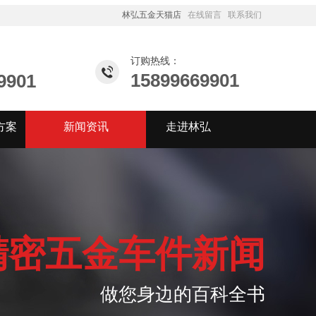
林弘五金天猫店
在线留言
联系我们
订购热线：
15899669901
9901
方案
新闻资讯
走进林弘
精密五金车件新闻
做您身边的百科全书